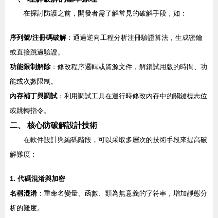
在探討防護之前，開發者需了解常見的破解手段，如：
序列號/注冊碼破解
：通過逆向工程分析注冊驗證算法，生成密鑰
或直接跳過驗證。
功能限制解除
：修改程序邏輯或資源文件，解鎖試用版的時間、功
能或次數限制。
內存補丁與調試
：利用調試工具在運行時修改內存中的關鍵標志位
或跳轉指令。
二、 核心防破解設計技術
在軟件設計與編碼階段，可以采取多層次的技術手段來提高破
解難度：
1. 代碼混淆與加密
名稱混淆
：重命名變量、函數、類為無意義的字符串，增加靜態分
析的難度。