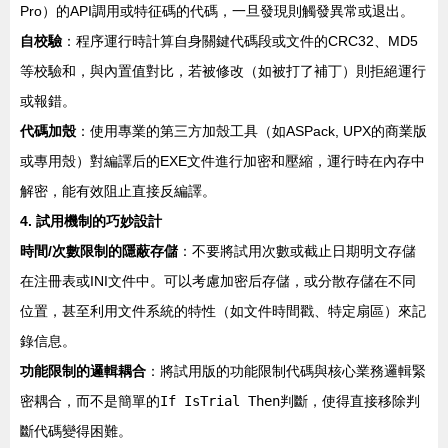
Pro）的API調用或特征碼的代碼，一旦發現則觸發異常或退出。
自校驗
：程序運行時計算自身關鍵代碼段或文件的CRC32、MD5
等校驗和，與內置值對比，若被修改（如被打了補丁）則拒絕運行
或報錯。
代碼加殼
：使用專業的第三方加殼工具（如ASPack, UPX的商業版
或專用殼）對編譯后的EXE文件進行加密和壓縮，運行時在內存中
解密，能有效阻止直接反編譯。
4. 試用機制的巧妙設計
時間/次數限制的隱蔽存儲
：不要將試用次數或截止日期明文存儲
在注冊表或INI文件中。可以考慮加密后存儲，或分散存儲在不同
位置，甚至利用文件系統的特性（如文件時間戳、特定扇區）來記
錄信息。
功能限制的邏輯耦合
：將試用版的功能限制代碼與核心業務邏輯緊
密耦合，而不是簡單的
If IsTrial Then
判斷，使得直接移除判
斷代碼變得困難。