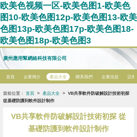
欧美色视频一区-欧美色图1-欧美色
图10-欧美色图12p-欧美色图13-欧美
色图13p-欧美色图17p-欧美色图18-
欧美色图18p-欧美色图3
廣州應用幫網絡科技有限公司
首頁
企業簡介
產品大全
聯系我們
企業信息
訪客
>
>
當前位置：
首頁
產品大全
VB共享軟件防破解設計技術初探
從基礎防護到軟件設計制作
VB共享軟件防破解設計技術初探 從
基礎防護到軟件設計制作