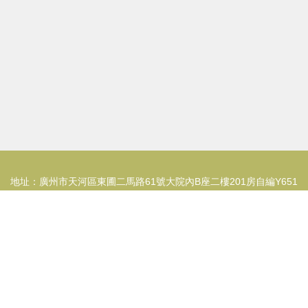
地址：廣州市天河區東圃二馬路61號大院內B座二樓201房自編Y651
房
電話：1591919**
Copyright © 2026
www.aqojy.cn
軟件設計制作
廣州應用幫網絡科技
有限公司
軟件設計制作
版權所有
Sitemap
感谢您访问我们的网站，您可能还对以下资源感兴趣：黄石畔潦物联网科