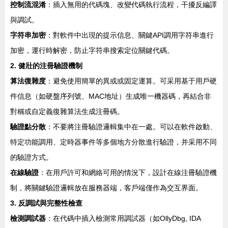
控制流混淆
：插入無用的代碼塊、改變代碼執行流程，干擾反編譯
與調試。
字符串加密
：對軟件中出現的提示信息、關鍵API調用字符串進行
加密，運行時解密，防止字符串搜索定位關鍵代碼。
2. 健壯的注冊驗證機制
算法復雜度
：避免使用簡單的異或或固定運算。可采用基于用戶硬
件信息（如硬盤序列號、MAC地址）生成唯一機器碼，再結合非
對稱或自定義復雜算法生成注冊碼。
驗證點分散
：不要將注冊驗證邏輯集中在一處。可以在軟件啟動、
特定功能調用、定時器事件等多個地方分散進行驗證，并采用不同
的驗證方式。
在線驗證
：在用戶許可和網絡可用的情況下，設計在線注冊驗證機
制，將關鍵驗證邏輯放在服務器端，客戶端僅作為交互界面。
3. 反調試與完整性檢查
檢測調試器
：在代碼中插入檢測常用調試器（如OllyDbg, IDA